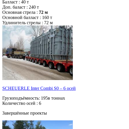
Балласт :
40 т
Доп. баласт :
240 т
Основная стрела :
72 м
Основной балласт :
160 т
Удлинитель стрелы :
72 м
SCHEUERLE Inter Combi S0 – 6 осей
Грузоподъёмность:
195в тоннах
Количество осей :
6
Завершённые проекты