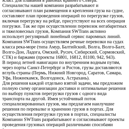
Класс для плавания в районах крайнего Севера.
Специалисты нашей компании разрабатывают и
согласовывают план размещения и крепления груза на судне,
составляют план проведения операций по перегрузке грузов,
включая перегрузку на рейде, присутствуют на всех операция
погрузки. Так же при осуществлении перевозок негабаритных
и тяжеловесных грузов, Компания SWTrans активно
использует регулярный линейный сервис паромных линий.
Компания SWTrans осуществляем речные перевозки на судах
класса река-море (типа Амур, Балтийский, Волга, Волго-Балт,
Волго-Дон, Ладога, Омский, Русич, Сибирский, Сормовский,
СТК) и баржами (проекты 16801, 16812, 81100, 942, 943).
В период летней навигации по внутренним водным путям,
через порты Санкт-Петербург и Ростов, грузы доставляются
вглубь страны (Пермь, Нижний Новгород, Саратов, Самара,
Уфа, Нижнекамск, Волгодонск, Астрахань).
Для решения каждой отдельно взятой задачи, мы предложим
полную схему организации доставки и оптимальные решения
по выбору пунктов перегрузки грузов с одного вида
транспорта на другой. Имея устойчивый поток
специализированных грузов, мы предлагаем наилучшие
решения по перевалке и хранению грузов в портах. Для
осуществления перегрузки грузов в портах, специалисты
Компании SWTrans разрабатывают и согласовывают проекты
проведения грузовых операций различными способами