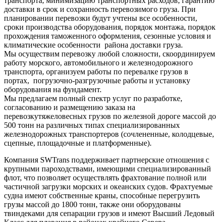
транспорта, минимизацию транспортных расходов, гарантию
доставки в срок и сохранность перевозимого груза. При
планировании перевозки будут учтены все особенности,
сроки производства оборудования, порядок монтажа, порядок
прохождения таможенного оформления, сезонные условия и
климатические особенности района доставки груза.
Мы осуществим перевозку любой сложности, скоординируем
работу морского, автомобильного и железнодорожного
транспорта, организуем работы по перевалке грузов в
портах, погрузочно-разгрузочные работы и установку
оборудования на фундамент.
Мы предлагаем полный спектр услуг по разработке,
согласованию и размещению заказа на
перевозкутяжеловесных грузов по железной дороге массой до
500 тонн на различных типах специализированных
железнодорожных транспортеров (сочлененные, колодцевые,
сцепные, площадочные и платформенные).
Компания SWTrans поддерживает партнерские отношения с
крупными пароходствами, имеющими специализированный
флот, что позволяет осуществлять фрахтование полной или
частичной загрузки морских и океанских судов. Фрахтуемые
судна имеют собственные краны, способные перегрузить
грузы массой до 1800 тонн, также они оборудованы
твиндеками для сепарации грузов и имеют Высший Ледовый