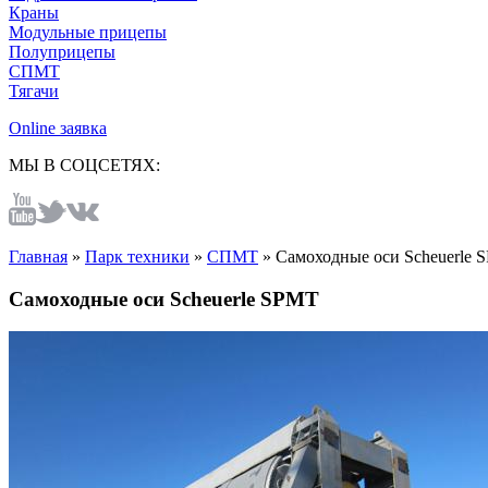
Краны
Модульные прицепы
Полуприцепы
СПМТ
Тягачи
Online заявка
МЫ В СОЦСЕТЯХ:
Главная
»
Парк техники
»
СПМТ
»
Самоходные оси Scheuerle 
Самоходные оси Scheuerle SPMT