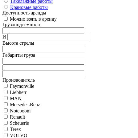
Такелажные работы
Крановые работы
Доступность аренды
Можно взять в аренду
Грузоподъёмность
И
Высота стрелы
Габариты груза
Производитель
Faymonville
Liebherr
MAN
Mersedes-Benz
Noteboom
Renault
Scheuerle
Terex
VOLVO