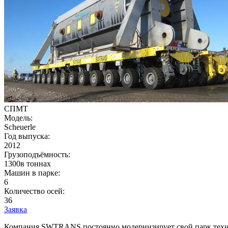
СПМТ
Модель:
Scheuerle
Год выпуска:
2012
Грузоподъёмность:
1300в тоннах
Машин в парке:
6
Количество осей:
36
Заявка
Компания SWTRANS постоянно модернизирует свой парк техни