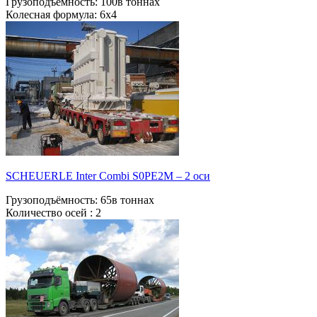
Грузоподъёмность:
100в тоннах
Колесная формула:
6х4
SCHEUERLE Inter Combi S0РЕ2М – 2 оси
Грузоподъёмность:
65в тоннах
Количество осей :
2