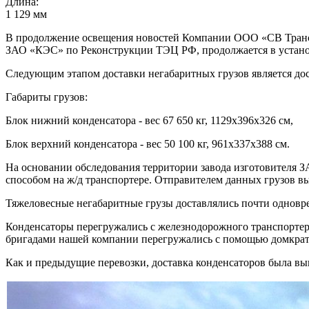
Длина:
1 129 мм
В продолжение освещения новостей Компании ООО «СВ Транс» 
ЗАО «КЭС» по Реконструкции ТЭЦ РФ, продолжается в устано
Следующим этапом доставки негабаритных грузов является дос
Габариты грузов:
Блок нижний конденсатора - вес 67 650 кг, 1129х396х326 см,
Блок верхний конденсатора - вес 50 100 кг, 961х337х388 см.
На основании обследования территории завода изготовителя
способом на ж/д транспортере. Отправителем данных грузов в
Тяжеловесные негабаритные грузы доставлялись почти одновр
Конденсаторы перегружались с железнодорожного транспортер
бригадами нашей компании перегружались с помощью домкрат
Как и предыдущие перевозки, доставка конденсаторов была вып