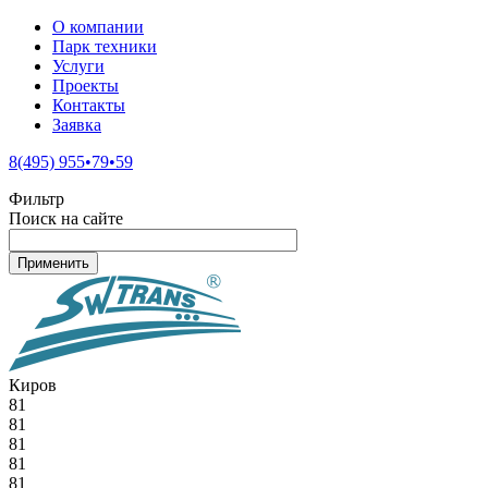
О компании
Парк техники
Услуги
Проекты
Контакты
Заявка
8(495) 955•79•59
Фильтр
Поиск на сайте
Киров
81
81
81
81
81