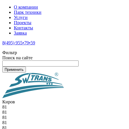
О компании
Парк техники
Услуги
Проекты
Контакты
Заявка
8(495) 955•79•59
Фильтр
Поиск на сайте
Киров
81
81
81
81
81