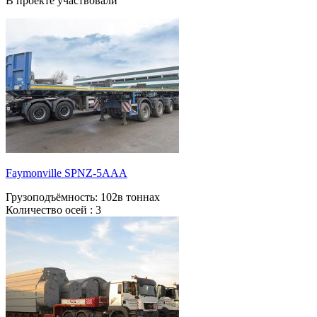
В проекте участвовали
Faymonville SPNZ-5AAA
Грузоподъёмность:
102в тоннах
Количество осей :
3