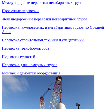
Международные перевозки негабаритных грузов
Проектные перевозки
Железнодорожные перевозки негабаритных грузов
Перевозка тяжеловесных и негабаритных грузов по Средней
Азии
Перевозка строительной техники и спецтехники
Перевозка трансформаторов
Перевозка емкостей
Перевозка длинномерных грузов
Монтаж и демонтаж оборудования