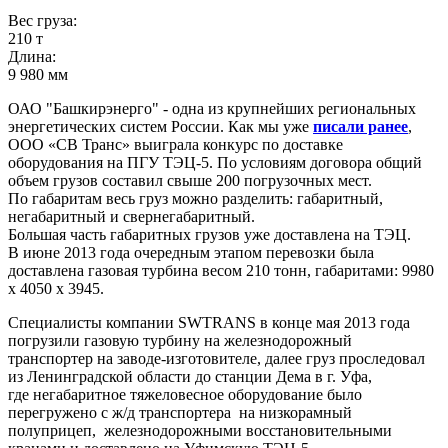
Вес груза:
210 т
Длина:
9 980 мм
ОАО "Башкирэнерго" - одна из крупнейших региональных
энергетических систем России. Как мы уже
писали ранее
,
ООО «СВ Транс» выиграла конкурс по доставке
оборудования на ПГУ ТЭЦ-5. По условиям договора общий
объем грузов составил свыше 200 погрузочных мест.
По габаритам весь груз можно разделить: габаритный,
негабаритный и свернегабаритный.
Большая часть габаритных грузов уже доставлена на ТЭЦ.
В июне 2013 года очередным этапом перевозки была
доставлена газовая турбина весом 210 тонн, габаритами: 9980
х 4050 х 3945.
Специалисты компании SWTRANS в конце мая 2013 года
погрузили газовую турбину на железнодорожный
транспортер на заводе-изготовителе, далее груз проследовал
из Ленинградской области до станции Дема в г. Уфа,
где негабаритное тяжеловесное оборудование было
перегружено с ж/д транспортера на низкорамный
полуприцеп, железнодорожными восстановительными