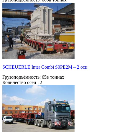
SCHEUERLE Inter Combi S0РЕ2М – 2 оси
Грузоподъёмность:
65в тоннах
Количество осей :
2