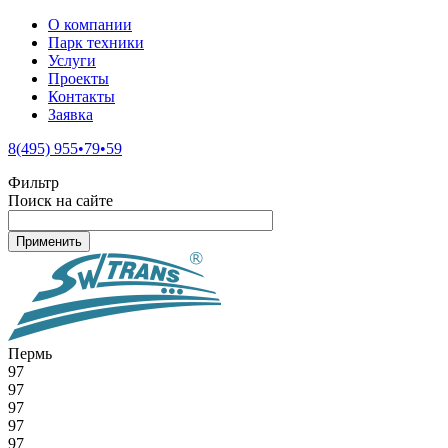
О компании
Парк техники
Услуги
Проекты
Контакты
Заявка
8(495) 955•79•59
Фильтр
Поиск на сайте
Пермь
97
97
97
97
97