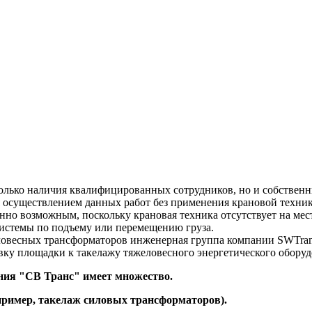
 только наличия квалифицированных сотрудников, но и собствен
 осуществлением данных работ без применения крановой техник
енно возможным, поскольку крановая техника отсутствует на ме
системы по подъему или перемещению груза.
овесных трансформаторов инженерная группа компании SWTrans 
ку площадки к такелажу тяжеловесного энергетического оборуд
ния "СВ Транс" имеет множество.
апример, такелаж силовых трансформаторов).