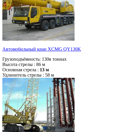
Автомобильный кран XCMG QY130K
Грузоподъёмность:
130в тоннах
Высота стрелы :
86 м
Основная стрела :
13 м
Удлинитель стрелы :
58 м