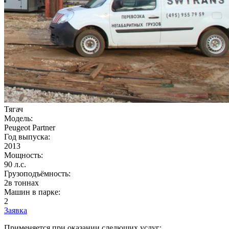
Тягач
Модель:
Peugeot Partner
Год выпуска:
2013
Мощность:
90 л.с.
Грузоподъёмность:
2в тоннах
Машин в парке:
2
Заявка
Применяется при оказании следющих услуг: