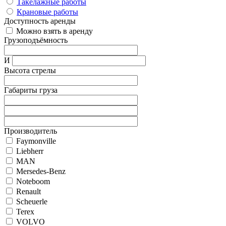
Такелажные работы
Крановые работы
Доступность аренды
Можно взять в аренду
Грузоподъёмность
И
Высота стрелы
Габариты груза
Производитель
Faymonville
Liebherr
MAN
Mersedes-Benz
Noteboom
Renault
Scheuerle
Terex
VOLVO