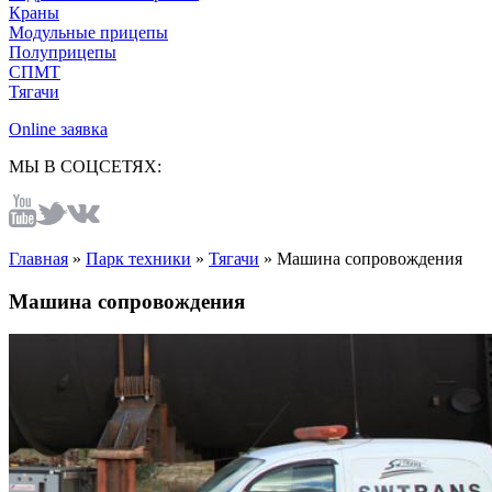
Краны
Модульные прицепы
Полуприцепы
СПМТ
Тягачи
Online заявка
МЫ В СОЦСЕТЯХ:
Главная
»
Парк техники
»
Тягачи
»
Машина сопровождения
Машина сопровождения