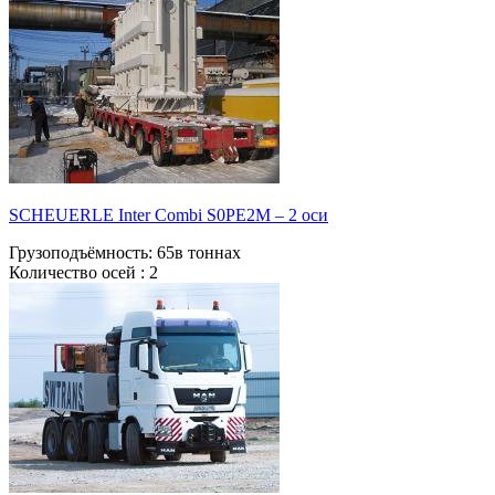
SCHEUERLE Inter Combi S0РЕ2М – 2 оси
Грузоподъёмность:
65в тоннах
Количество осей :
2