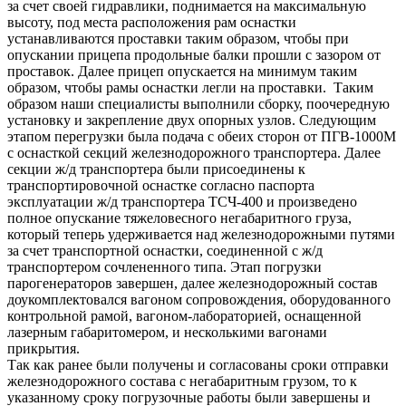
за счет своей гидравлики, поднимается на максимальную
высоту, под места расположения рам оснастки
устанавливаются проставки таким образом, чтобы при
опускании прицепа продольные балки прошли с зазором от
проставок. Далее прицеп опускается на минимум таким
образом, чтобы рамы оснастки легли на проставки. Таким
образом наши специалисты выполнили сборку, поочередную
установку и закрепление двух опорных узлов. Следующим
этапом перегрузки была подача с обеих сторон от ПГВ-1000М
с оснасткой секций железнодорожного транспортера. Далее
секции ж/д транспортера были присоединены к
транспортировочной оснастке согласно паспорта
эксплуатации ж/д транспортера ТСЧ-400 и произведено
полное опускание тяжеловесного негабаритного груза,
который теперь удерживается над железнодорожными путями
за счет транспортной оснастки, соединенной с ж/д
транспортером сочлененного типа. Этап погрузки
парогенераторов завершен, далее железнодорожный состав
доукомплектовался вагоном сопровождения, оборудованного
контрольной рамой, вагоном-лабораторией, оснащенной
лазерным габаритомером, и несколькими вагонами
прикрытия.
Так как ранее были получены и согласованы сроки отправки
железнодорожного состава с негабаритным грузом, то к
указанному сроку погрузочные работы были завершены и