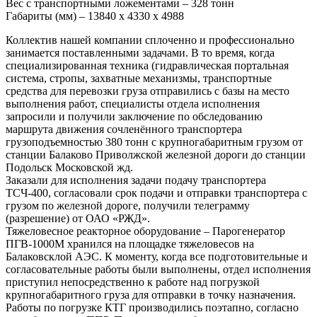
Вес с транспортными ложементами – 328 тонн
Габариты (мм) – 13840 х 4330 х 4988
Коллектив нашей компании сплоченно и профессионально
занимается поставленными задачами. В то время, когда
специализированная техника (гидравлическая портальная
система, стропы, захватные механизмы, транспортные
средства для перевозки груза отправились с базы на место
выполнения работ, специалисты отдела исполнения
запросили и получили заключение по обследованию
маршрута движения сочленённого транспортера
грузоподъемностью 380 тонн с крупногабаритным грузом от
станции Балаково Приволжской железной дороги до станции
Подольск Московской жд.
Заказали для исполнения задачи подачу транспортера
ТСЧ-400, согласовали срок подачи и отправки транспортера с
грузом по железной дороге, получили телеграмму
(разрешение) от ОАО «РЖД».
Тяжеловесное реакторное оборудование – Парогенератор
ПГВ-1000М хранился на площадке тяжеловесов на
Балаковсклой АЭС. К моменту, когда все подготовительные и
согласовательные работы были выполнены, отдел исполнения
приступил непосредственно к работе над погрузкой
крупногабаритного груза для отправки в точку назначения.
Работы по погрузке КТГ производились поэтапно, согласно