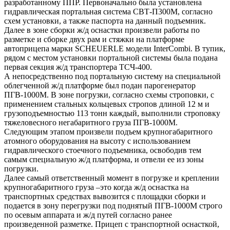
разработанному ППР. Первоначально была установлена
гидравлическая портальная система СВТ-П300М, согласно
схем установки, а также паспорта на данный подъемник.
Далее в зоне сборки ж/д оснастки произвели работы по
разметке и сборке двух рам и стяжки на платформе
автоприцепа марки SCHEUERLE модели InterCombi. В тупик,
рядом с местом установки портальной системы была подана
первая секция ж/д транспортера ТСЧ-400.
А непосредственно под портальную систему на специальной
облегченной ж/д платформе был подан парогенератор
ПГВ-1000М. В зоне погрузки, согласно схемы строповки, с
применением стальных кольцевых стропов длиной 12 м и
грузоподъемностью 113 тонн каждый, выполнили строповку
тяжеловесного негабаритного груза ПГВ-1000М.
Следующим этапом произвели подъем крупногабаритного
атомного оборудования на высоту с использованием
гидравлического стоечного подъемника, освободив тем
самым специальную ж/д платформа, и отвели ее из зоны
погрузки.
Далее самый ответственный момент в погрузке и креплении
крупногабаритного груза –это когда ж/д оснастка на
транспортных средствах вывозится с площадки сборки и
подается в зону перегрузки под поднятый ПГВ-1000М строго
по осевым аппарата и ж/д путей согласно ранее
произведенной разметке. Прицеп с транспортной оснасткой,