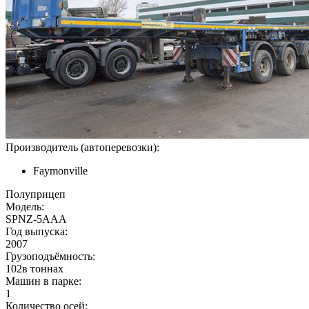
Производитель (автоперевозки):
Faymonville
Полуприцеп
Модель:
SPNZ-5AAA
Год выпуска:
2007
Грузоподъёмность:
102в тоннах
Машин в парке:
1
Количество осей: