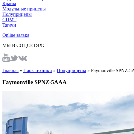
Краны
Модульные прицепы
Полуприцепы
СПМТ
Тягачи
Online заявка
МЫ В СОЦСЕТЯХ:
Главная
»
Парк техники
»
Полуприцепы
»
Faymonville SPNZ-
Faymonville SPNZ-5AAA