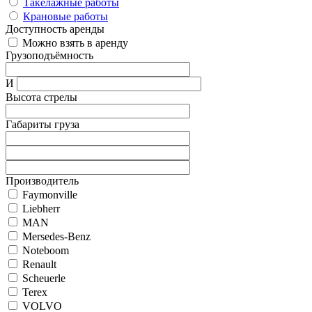
Такелажные работы
Крановые работы
Доступность аренды
Можно взять в аренду
Грузоподъёмность
И
Высота стрелы
Габариты груза
Производитель
Faymonville
Liebherr
MAN
Mersedes-Benz
Noteboom
Renault
Scheuerle
Terex
VOLVO