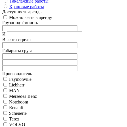
Такелажные работы
Крановые работы
Доступность аренды
Можно взять в аренду
Грузоподъёмность
И
Высота стрелы
Габариты груза
Производитель
Faymonville
Liebherr
MAN
Mersedes-Benz
Noteboom
Renault
Scheuerle
Terex
VOLVO