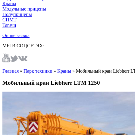
Краны
Модульные прицепы
Полуприцепы
СПМТ
Тягачи
Online заявка
МЫ В СОЦСЕТЯХ:
Главная
»
Парк техники
»
Краны
»
Мобильный кран Liebherr L
Мобильный кран Liebherr LTM 1250