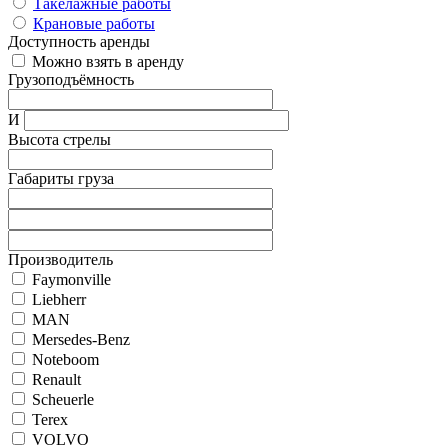
Такелажные работы
Крановые работы
Доступность аренды
Можно взять в аренду
Грузоподъёмность
И
Высота стрелы
Габариты груза
Производитель
Faymonville
Liebherr
MAN
Mersedes-Benz
Noteboom
Renault
Scheuerle
Terex
VOLVO