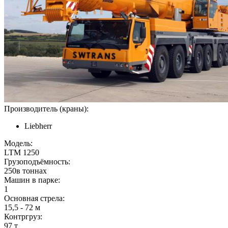
Производитель (краны):
Liebherr
Модель:
LTM 1250
Грузоподъёмность:
250в тоннах
Машин в парке:
1
Основная стрела:
15,5 - 72 м
Контргруз:
97 т