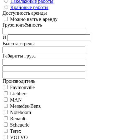
Такелажные работы
Крановые работы
Доступность аренды
Можно взять в аренду
Грузоподъёмность
И
Высота стрелы
Габариты груза
Производитель
Faymonville
Liebherr
MAN
Mersedes-Benz
Noteboom
Renault
Scheuerle
Terex
VOLVO