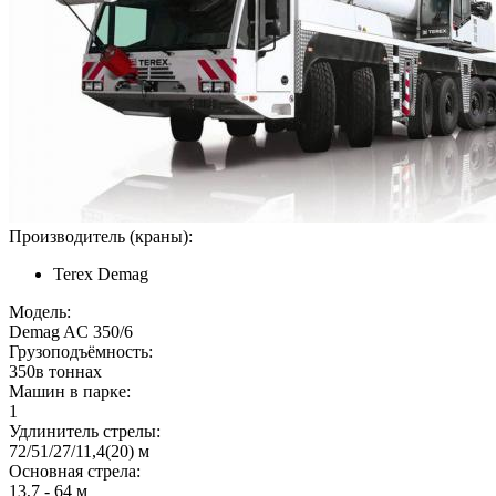
Производитель (краны):
Terex Demag
Модель:
Demag AC 350/6
Грузоподъёмность:
350в тоннах
Машин в парке:
1
Удлинитель стрелы:
72/51/27/11,4(20) м
Основная стрела:
13,7 - 64 м