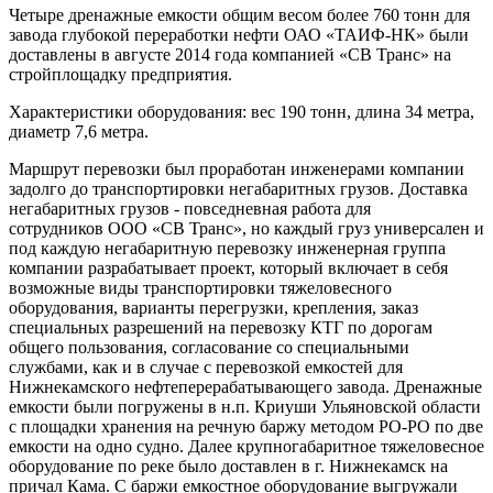
Четыре дренажные емкости общим весом более 760 тонн для
завода глубокой переработки нефти ОАО «ТАИФ-НК» были
доставлены в августе 2014 года компанией «СВ Транс» на
стройплощадку предприятия.
Характеристики оборудования: вес 190 тонн, длина 34 метра,
диаметр 7,6 метра.
Маршрут перевозки был проработан инженерами компании
задолго до транспортировки негабаритных грузов. Доставка
негабаритных грузов - повседневная работа для
сотрудников ООО «СВ Транс», но каждый груз универсален и
под каждую негабаритную перевозку инженерная группа
компании разрабатывает проект, который включает в себя
возможные виды транспортировки тяжеловесного
оборудования, варианты перегрузки, крепления, заказ
специальных разрешений на перевозку КТГ по дорогам
общего пользования, согласование со специальными
службами, как и в случае с перевозкой емкостей для
Нижнекамского нефтеперерабатывающего завода. Дренажные
емкости были погружены в н.п. Криуши Ульяновской области
с площадки хранения на речную баржу методом РО-РО по две
емкости на одно судно. Далее крупногабаритное тяжеловесное
оборудование по реке было доставлен в г. Нижнекамск на
причал Кама. С баржи емкостное оборудование выгружали