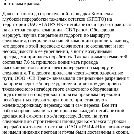
портовым краном.
Далее от порта до строительной площадки Комплекса
глубокой переработки тяжелых остатков (КГПТО) на
территории ОАО «ТАИФ-НК» негабаритный груз отправился
на автотранспорте компании «СВ Транс». Обследовав
маршрут, изучив покрытие автодороги по маршруту
следования, специалисты нашей компании пришли к выводу,
что дорога в этой перевозке сложности не составляет и нет
необходимости в ее укреплении, а вот с воздушными
преградами пришлось поработать. Так как диаметр емкостей
составлял 7,6 м, пришлось поднимать провода
высоковольтной линии электропередачи на маршруте
следования. Т.к. дорога пролегала через железнодорожные
пути, ООО «СВ Транс» заказывали специальные разрешения
на проезд через ж/д переезд, получили «окно» для провоза
тяжеловесного негабаритного емкостного оборудования,
подготовили и оборудовали по всем правилам перевозки
негабаритных грузов территорию, прилегающую к
железнодорожному переезду, как и сам переезд. Все эти
работы проделывались при провозке каждой негабаритной
дренажной емкости по ж/д переезду. Далее, на пути
следования до строительной площадки Комплекса глубокой
переработки тяжелых остатков ОАО «ТАИФ-НК», автопоезда
не имели никаких преград и грузы были доставлены в сроки,