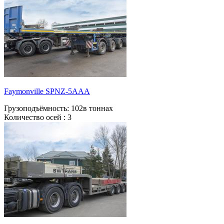
Faymonville SPNZ-5AAA
Грузоподъёмность:
102в тоннах
Количество осей :
3