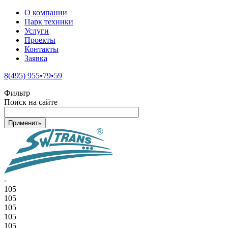
О компании
Парк техники
Услуги
Проекты
Контакты
Заявка
8(495) 955•79•59
Фильтр
Поиск на сайте
-
105
105
105
105
105