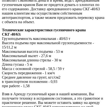
позволит сэкономить деньги и время, ведь с арендованным
гусеничным краном Вам не придется думать о хлопотах по
его содержанию. Доставку арендованного крана СКГ-40/63
нашим клиентам мы осуществляем собственным
автотранспортом, а также можем предложить перевозку крана
с объекта на объект.
Технические характеристики гусеничного крана
СКГ-40/63:
Грузоподъемность максимальная - 40/63 т
Высота подъема при максимальной грузоподъемности -
15/11,2 м
Максимальная высота подъема - 53 м
Максимальный вылет - 27,6 м
Максимальная длинна стрелы - 30 м
Длина гуська - 5 м
Масса с основной стрелой - 58,5 / 59 т
Скорость передвижения - 1 км/ч
Среднее давление на грунт, кгс/см2
в транспортном положении - 0,93
при работе - 1,58
Взяв в Аренду гусеничный кран в нашей компании, Вы
получаете технику в исправном состоянии, а это грамотное и
практичное решение. Вы можете оставить заявку на аренду
гусеничного крана СКГ-40/63 непосредственно на этой