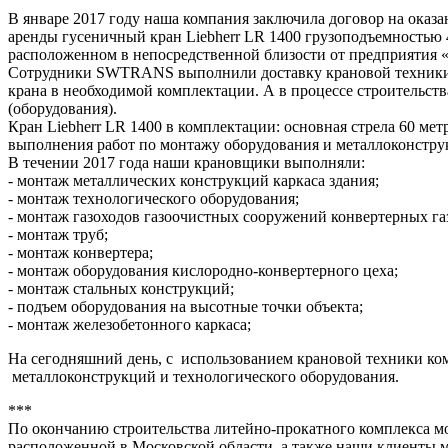
В январе 2017 году наша компания заключила договор на ока
аренды гусеничный кран Liebherr LR 1400 грузоподъемностью
расположенном в непосредственной близости от предприят
Сотрудники SWTRANS выполнили доставку крановой техники до
крана в необходимой комплектации. А в процессе строительст
(оборудования).
Кран Liebherr LR 1400 в комплектации: основная стрела 60 ме
выполнения работ по монтажу оборудования и металлоконструк
В течении 2017 года наши крановщики выполняли:
- монтаж металлических конструкций каркаса здания;
- монтаж технологического оборудования;
- монтаж газоходов газоочистных сооружений конвертерных га
- монтаж труб;
- монтаж конвертера;
- монтаж оборудования кислородно-конвертерного цеха;
- монтаж стальных конструкций;
- подъем оборудования на высотные точки объекта;
- монтаж железобетонного каркаса;
На сегодняшний день, с использованием крановой техники ко
металлоконструкций и технологического оборудования.
***
По окончанию строительства литейно-прокатного комплекса мо
расположенной в Московской области, а также наши клиенты м