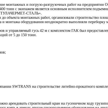
зание монтажных и погрузо-разгрузочных работ на предприяти
 400 тонн с экипажем является основным исполнителем подъемн
ия «ТУЛАЧЕРМЕТ-СТАЛЬ».
 объекта монтажных работ, организовали строительство площад
ва и монтажа оборудования неоднократно выполняли переборку м
тров и управляемый гусь 42 м с комплектом ГАК был предоставле
ций от 5 до 150 тонн.
зов;
мпании SWTRANS на строительстве литейно-прокатного комплек
жно арендовать строительный кран на гусеничном ходу грузопод
огу взять в аренду другое грузоподъемное оборудование на дру