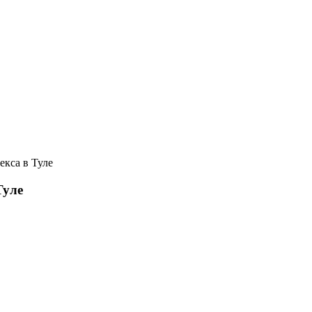
екса в Туле
Туле