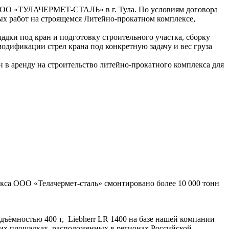
и ООО «ТУЛАЧЕРМЕТ-СТАЛЬ» в г. Тула. По условиям договора
ых работ на строящемся Литейно-прокатном комплексе,
ки под кран и подготовку строительного участка, сборку
одификации стрел крана под конкретную задачу и вес груза
н в аренду на строительство литейно-прокатного комплекса для
са ООО «Телачермет-сталь» смонтировано более 10 000 тонн
ъёмностью 400 т, Liebherr LR 1400 на базе нашей компании
гих площадках, расположенных в регионах Российской