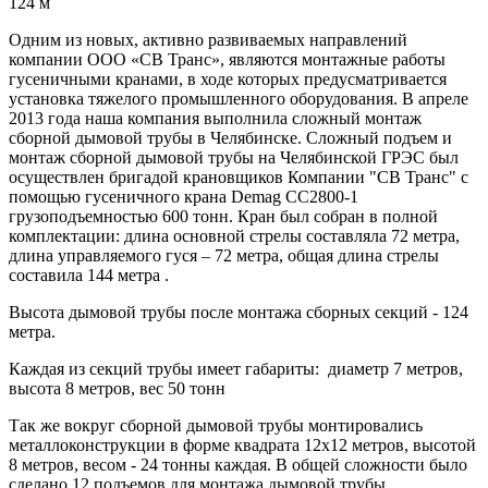
124 м
Одним из новых, активно развиваемых направлений
компании ООО «СВ Транс», являются монтажные работы
гусеничными кранами, в ходе которых предусматривается
установка тяжелого промышленного оборудования. В апреле
2013 года наша компания выполнила сложный монтаж
сборной дымовой трубы в Челябинске. Сложный подъем и
монтаж сборной дымовой трубы на Челябинской ГРЭС был
осуществлен бригадой крановщиков Компании "СВ Транс" с
помощью гусеничного крана Demag CC2800-1
грузоподъемностью 600 тонн. Кран был собран в полной
комплектации: длина основной стрелы составляла 72 метра,
длина управляемого гуся – 72 метра, общая длина стрелы
составила 144 метра .
Высота дымовой трубы после монтажа сборных секций - 124
метра.
Каждая из секций трубы имеет габариты: диаметр 7 метров,
высота 8 метров, вес 50 тонн
Так же вокруг сборной дымовой трубы монтировались
металлоконструкции в форме квадрата 12х12 метров, высотой
8 метров, весом - 24 тонны каждая. В общей сложности было
сделано 12 подъемов для монтажа дымовой трубы.